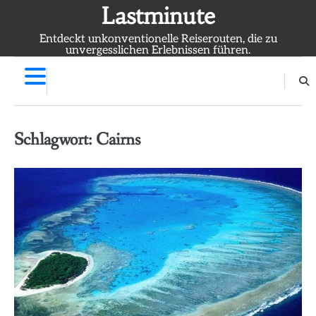
Skip
Lastminute
to
Entdeckt unkonventionelle Reiserouten, die zu
content
unvergesslichen Erlebnissen führen.
Schlagwort:
Cairns