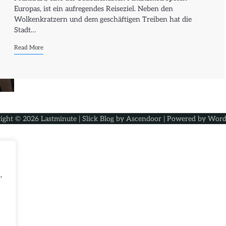
Europas, ist ein aufregendes Reiseziel. Neben den
Wolkenkratzern und dem geschäftigen Treiben hat die
Stadt…
Read More
ight © 2026
Lastminute
| Slick Blog by
Ascendoor
| Powered by
Word
,