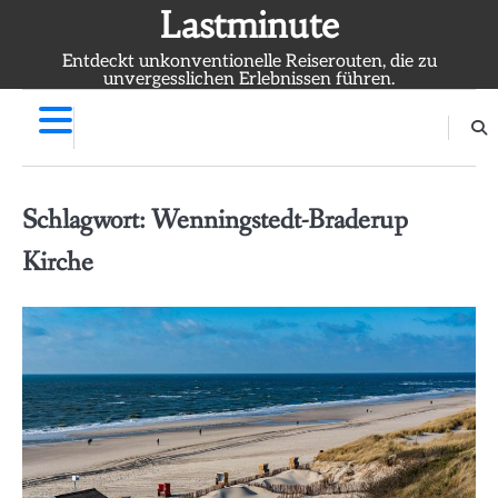
Skip
Lastminute
to
Entdeckt unkonventionelle Reiserouten, die zu
content
unvergesslichen Erlebnissen führen.
Schlagwort:
Wenningstedt-Braderup
Kirche